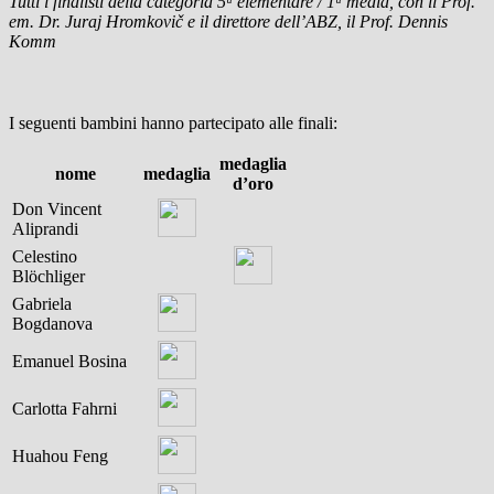
Tutti i finalisti della categoria 5ᵃ elementare / 1ᵃ media, con il Prof.
em. Dr. Juraj Hromkovič e il direttore dell’ABZ, il Prof. Dennis
Komm
I seguenti bambini hanno partecipato alle finali:
medaglia
nome
medaglia
d’oro
Don Vincent
Aliprandi
Celestino
Blöchliger
Gabriela
Bogdanova
Emanuel Bosina
Carlotta Fahrni
Huahou Feng