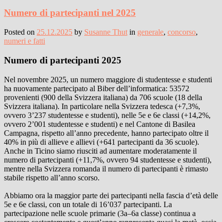
Numero di partecipanti nel 2025
Posted on
25.12.2025
by
Susanne Thut
in
generale
,
concorso
,
numeri e fatti
Numero di partecipanti 2025
Nel novembre 2025, un numero maggiore di studentesse e studenti
ha nuovamente partecipato al Biber dell’informatica: 53572
provenienti (900 della Svizzera italiana) da 706 scuole (18 della
Svizzera italiana). In particolare nella Svizzera tedesca (+7,3%,
ovvero 3’237 studentesse e studenti), nelle 5e e 6e classi (+14,2%,
ovvero 2’001 studentesse e studenti) e nel Cantone di Basilea
Campagna, rispetto all’anno precedente, hanno partecipato oltre il
40% in più di allieve e allievi (+641 partecipanti da 36 scuole).
Anche in Ticino siamo riusciti ad aumentare moderatamente il
numero di partecipanti (+11,7%, ovvero 94 studentesse e studenti),
mentre nella Svizzera romanda il numero di partecipanti è rimasto
stabile rispetto all’anno scorso.
Abbiamo ora la maggior parte dei partecipanti nella fascia d’età delle
5e e 6e classi, con un totale di 16’037 partecipanti. La
partecipazione nelle scuole primarie (3a–6a classe) continua a