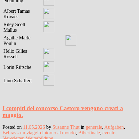
Noah Ittig
Albert Tamás
Kovács
Riley Scott
Mallus
Agathe Marie
Poulin
Helio Gilles
Rossell
Lorin Rütsche
Lino Schaffert
I compiti del concorso Castoro vengono creati a
maggio.
Posted on
11.05.2026
by
Susanne Thut
in
generale
,
Aufgaben
,
Bebras - un viaggio intorno al mondo
,
Biberfinale
,
evento
,
Newsletter
,
Weiterbildung