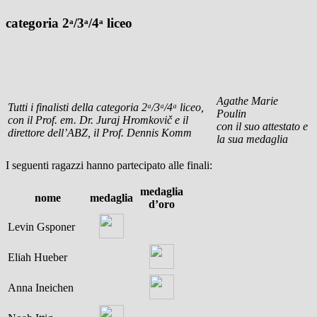
categoria 2ᵃ/3ᵃ/4ᵃ liceo
Agathe Marie
Tutti i finalisti della categoria 2ᵃ/3ᵃ/4ᵃ liceo,
Poulin
con il Prof. em. Dr. Juraj Hromkovič e il
con il suo attestato e
direttore dell’ABZ, il Prof. Dennis Komm
la sua medaglia
I seguenti ragazzi hanno partecipato alle finali:
medaglia
nome
medaglia
d’oro
Levin Gsponer
Eliah Hueber
Anna Ineichen