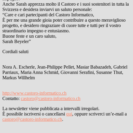
Anche Sarah apprezza molto il Castoro e i suoi sostenitori in tutta la
Svizzera e desidera inviarvi un saluto personale:
“Care e cari partecipanti del Castoro Informatico,
È per me una grande gioia poter contribuire a questo meraviglioso
progetto, e desidero ringraziare di cuore tutte e tutti per il vostro
straordinario impegno e entusiasmo.
Buone feste e un caro saluto,
Sarah Beyeler”
Cordiali saluti
Nora A. Escherle, Jean-Philippe Pellet, Masiar Babazadeh, Gabriel
Parriaux, Maria Anna Schmid, Giovanni Serafini, Susanne Thut,
Markus Willhelm
http://www.castoro-informatico.ch
Contatto:
castoro@castoro-informatico.ch
La newsletter viene pubblicata a intervalli irregolari.
È possibile iscriversi o cancellarsi
qui
, oppure scriverci un’e-mail a
castoro@castoro-informatico.ch
.