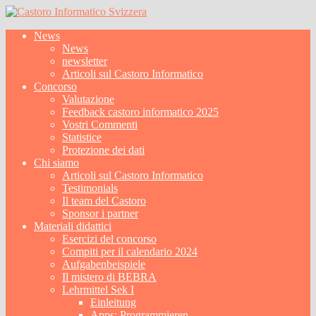
News
News
newsletter
Articoli sul Castoro Informatico
Concorso
Valutazione
Feedback castoro informatico 2025
Vostri Commenti
Statistice
Protezione dei dati
Chi siamo
Articoli sul Castoro Informatico
Testimonials
Il team del Castoro
Sponsor i partner
Materiali didattici
Esercizi del concorso
Compiti per il calendario 2024
Aufgabenbeispiele
Il mistero di BEBRA
Lehrmittel Sek I
Einleitung
Apps: Programmieren