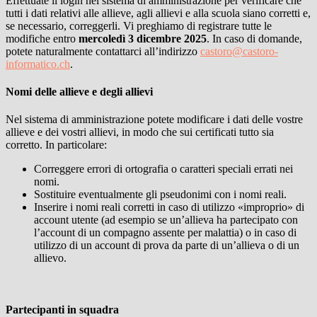
Effettuate il login nel sistema di amministrazione per verificare che
tutti i dati relativi alle allieve, agli allievi e alla scuola siano corretti e,
se necessario, correggerli. Vi preghiamo di registrare tutte le
modifiche entro
mercoledì 3 dicembre 2025
. In caso di domande,
potete naturalmente contattarci all’indirizzo
castoro@castoro-
informatico.ch
.
Nomi delle allieve e degli allievi
Nel sistema di amministrazione potete modificare i dati delle vostre
allieve e dei vostri allievi, in modo che sui certificati tutto sia
corretto. In particolare:
Correggere errori di ortografia o caratteri speciali errati nei
nomi.
Sostituire eventualmente gli pseudonimi con i nomi reali.
Inserire i nomi reali corretti in caso di utilizzo «improprio» di
account utente (ad esempio se un’allieva ha partecipato con
l’account di un compagno assente per malattia) o in caso di
utilizzo di un account di prova da parte di un’allieva o di un
allievo.
Partecipanti in squadra