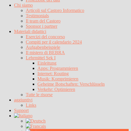
Chi siamo
Articoli sul Castoro Informatico
Testimonials
Il team del Castoro
Sponsor i partner
Materiali didattici
Esercizi del concorso
Compiti per il calendario 2024
Aufgabenbeispiele
Il mistero di BEBRA
Lehrmittel Sek I
Einleitung
Apps: Programmieren
Internet: Routing
Musik: Komprimieren
Geheime Botschaften: Verschlüsseln
Verkehr: Optimieren
Tutte le risorse
aggiuntivi
Links
Support