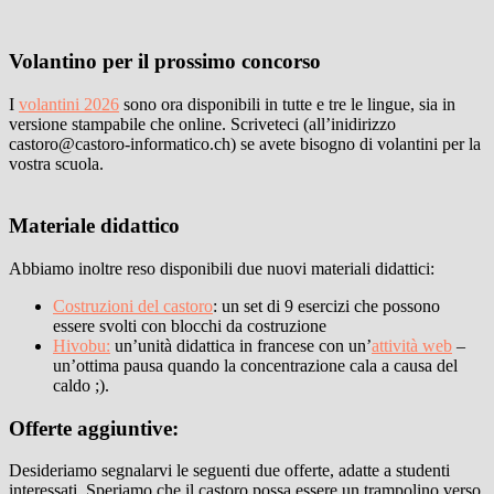
Volantino per il prossimo concorso
I
volantini 2026
sono ora disponibili in tutte e tre le lingue, sia in
versione stampabile che online. Scriveteci (all’inidirizzo
castoro@castoro-informatico.ch) se avete bisogno di volantini per la
vostra scuola.
Materiale didattico
Abbiamo inoltre reso disponibili due nuovi materiali didattici:
Costruzioni del castoro
: un set di 9 esercizi che possono
essere svolti con blocchi da costruzione
Hivobu:
un’unità didattica in francese con un’
attività web
–
un’ottima pausa quando la concentrazione cala a causa del
caldo ;).
Offerte aggiuntive:
Desideriamo segnalarvi le seguenti due offerte, adatte a studenti
interessati. Speriamo che il castoro possa essere un trampolino verso