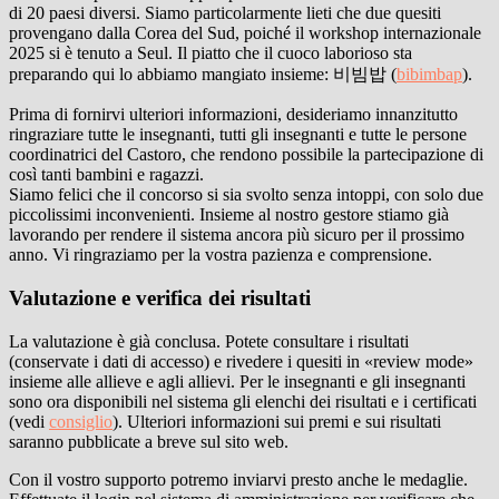
di 20 paesi diversi. Siamo particolarmente lieti che due quesiti
provengano dalla Corea del Sud, poiché il workshop internazionale
2025 si è tenuto a Seul. Il piatto che il cuoco laborioso sta
preparando qui lo abbiamo mangiato insieme: 비빔밥 (
bibimbap
).
Prima di fornirvi ulteriori informazioni, desideriamo innanzitutto
ringraziare tutte le insegnanti, tutti gli insegnanti e tutte le persone
coordinatrici del Castoro, che rendono possibile la partecipazione di
così tanti bambini e ragazzi.
Siamo felici che il concorso si sia svolto senza intoppi, con solo due
piccolissimi inconvenienti. Insieme al nostro gestore stiamo già
lavorando per rendere il sistema ancora più sicuro per il prossimo
anno. Vi ringraziamo per la vostra pazienza e comprensione.
Valutazione e verifica dei risultati
La valutazione è già conclusa. Potete consultare i risultati
(conservate i dati di accesso) e rivedere i quesiti in «review mode»
insieme alle allieve e agli allievi. Per le insegnanti e gli insegnanti
sono ora disponibili nel sistema gli elenchi dei risultati e i certificati
(vedi
consiglio
). Ulteriori informazioni sui premi e sui risultati
saranno pubblicate a breve sul sito web.
Con il vostro supporto potremo inviarvi presto anche le medaglie.