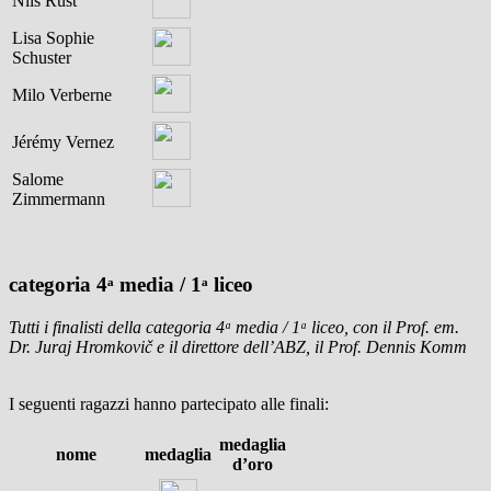
Nils Rüst
Lisa Sophie
Schuster
Milo Verberne
Jérémy Vernez
Salome
Zimmermann
categoria 4ᵃ media / 1ᵃ liceo
Tutti i finalisti della categoria 4ᵃ media / 1ᵃ liceo, con il Prof. em.
Dr. Juraj Hromkovič e il direttore dell’ABZ, il Prof. Dennis Komm
I seguenti ragazzi hanno partecipato alle finali:
medaglia
nome
medaglia
d’oro