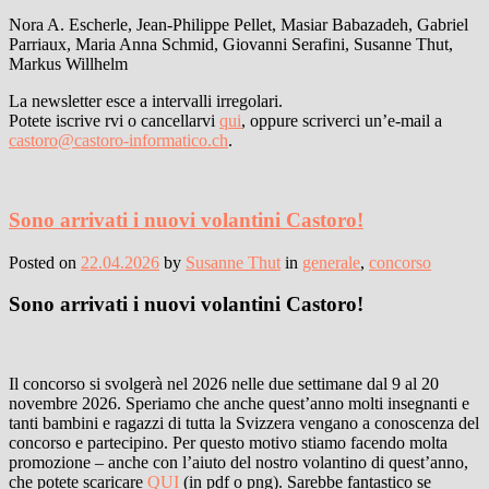
Nora A. Escherle, Jean-Philippe Pellet, Masiar Babazadeh, Gabriel
Parriaux, Maria Anna Schmid, Giovanni Serafini, Susanne Thut,
Markus Willhelm
La newsletter esce a intervalli irregolari.
Potete iscrive rvi o cancellarvi
qui
, oppure scriverci un’e-mail a
castoro@castoro-informatico.ch
.
Sono arrivati i nuovi volantini Castoro!
Posted on
22.04.2026
by
Susanne Thut
in
generale
,
concorso
Sono arrivati i nuovi volantini Castoro!
Il concorso si svolgerà nel 2026 nelle due settimane dal 9 al 20
novembre 2026. Speriamo che anche quest’anno molti insegnanti e
tanti bambini e ragazzi di tutta la Svizzera vengano a conoscenza del
concorso e partecipino. Per questo motivo stiamo facendo molta
promozione – anche con l’aiuto del nostro volantino di quest’anno,
che potete scaricare
QUI
(in pdf o png). Sarebbe fantastico se