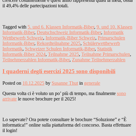
crescere costantemente e quest’anno rappresenta quasi la metà, ossia
il 49,4% delle partecipazioni totali.
Tagged with
5. und 6. Klassen Informatik-Biber
,
9. und 10. Klassen
Informatik-Biber
,
Deutschschweiz Informatik-Biber
,
Informatik
Wettbewerb Schweiz
,
Informatik-Biber Schweiz
,
Primarschulen
Informatik-Biber
,
Rekordteilnahme 2025
,
Schülerwettbewerb
Informatik
,
Schweizer Schulen Informatik-Biber
,
Statistik
Informatik-Biber 2024
,
Teilnahme 2025
,
Teilnahme Primarschulen
,
Teilnehmerzahlen Informatik-Biber
,
Zunahme Teilnehmerzahlen
I quaderni degli esercizi 2025 sono disponibili
Posted on
10.12.2025
by
Susanne Thut
in
generale
Questa volta ci è voluto un po’ più di tempo, ma finalmente
sono
arrivate
le nuove brochure per il 2025!
Lo sapevate? Ora potete consultare le brochure “Soluzione” e “È
informatica!” online sulla piattaforma del concorso. Basta effettuare
il login!