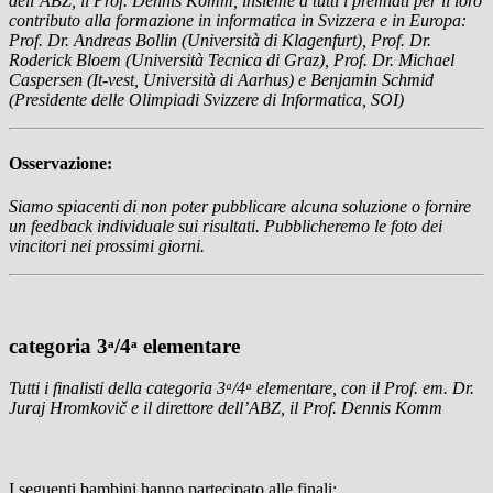
dell’ABZ, il Prof. Dennis Komm, insieme a tutti i premiati per il loro
contributo alla formazione in informatica in Svizzera e in Europa:
Prof. Dr. Andreas Bollin (Università di Klagenfurt), Prof. Dr.
Roderick Bloem (Università Tecnica di Graz), Prof. Dr. Michael
Caspersen (It-vest, Università di Aarhus) e Benjamin Schmid
(Presidente delle Olimpiadi Svizzere di Informatica, SOI)
Osservazione:
Siamo spiacenti di non poter pubblicare alcuna soluzione o fornire
un feedback individuale sui risultati. Pubblicheremo le foto dei
vincitori nei prossimi giorni.
categoria 3ᵃ/4ᵃ elementare
Tutti i finalisti della categoria 3ᵃ/4ᵃ elementare, con il Prof. em. Dr.
Juraj Hromkovič e il direttore dell’ABZ, il Prof. Dennis Komm
I seguenti bambini hanno partecipato alle finali: