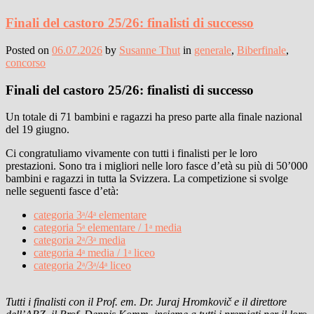
Finali del castoro 25/26: finalisti di successo
Posted on
06.07.2026
by
Susanne Thut
in
generale
,
Biberfinale
,
concorso
Finali del castoro 25/26: finalisti di successo
Un totale di 71 bambini e ragazzi ha preso parte alla finale nazional
del 19 giugno.
Ci congratuliamo vivamente con tutti i finalisti per le loro
prestazioni. Sono tra i migliori nelle loro fasce d’età su più di 50’000
bambini e ragazzi in tutta la Svizzera. La competizione si svolge
nelle seguenti fasce d’età:
categoria 3ᵃ/4ᵃ elementare
categoria 5ᵃ elementare / 1ᵃ media
categoria 2ᵃ/3ᵃ media
categoria 4ᵃ media / 1ᵃ liceo
categoria 2ᵃ/3ᵃ/4ᵃ liceo
Tutti i finalisti con il Prof. em. Dr. Juraj Hromkovič e il direttore