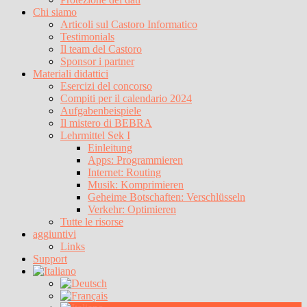
Chi siamo
Articoli sul Castoro Informatico
Testimonials
Il team del Castoro
Sponsor i partner
Materiali didattici
Esercizi del concorso
Compiti per il calendario 2024
Aufgabenbeispiele
Il mistero di BEBRA
Lehrmittel Sek I
Einleitung
Apps: Programmieren
Internet: Routing
Musik: Komprimieren
Geheime Botschaften: Verschlüsseln
Verkehr: Optimieren
Tutte le risorse
aggiuntivi
Links
Support