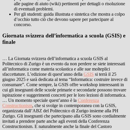
alle pagine di aiuto (wiki) pertinenti per dettagli o risoluzione
di eventuali problemi.
Per gli studenti: guida illustrata e sintetica che mostra a colpo
d’occhio tutto ciò che devono sapere per partecipare al
concorso.
Giornata svizzera dell’informatica a scuola (GSIS) e
finale
… La Giornata svizzera dell’informatica a scuola GSIS al
Politecnico di Zurigo è un evento da non perdere se siete interessati
all’informatica come materia scolastica e alle sue molteplici
sfaccettature. L’edizione di quest’anno della
GSIS
si terrà il 25
giugno 2025 e sarà dedicata al tema “Informatica: costruire invece di
consumare”. Come sempre, la GSIS offre workshop interessanti in
cui gli insegnanti delle scuole primarie e secondarie possono trovare
ispirazione e suggerimenti concreti per le loro lezioni di informatica.
…
Un momento speciale quest’anno è la
Conferenza
Constructionism
, che si svolge in contemporanea con la GSIS,
organizzata dall’ABZ del Politecnico di Zurigo insieme alla PH
Zurigo. Gli insegnanti che partecipano alla GSIS sono cordialmente
invitati a prendere parte anche agli eventi della Conferenza
Constructionism. E naturalmente anche la finale del Castoro