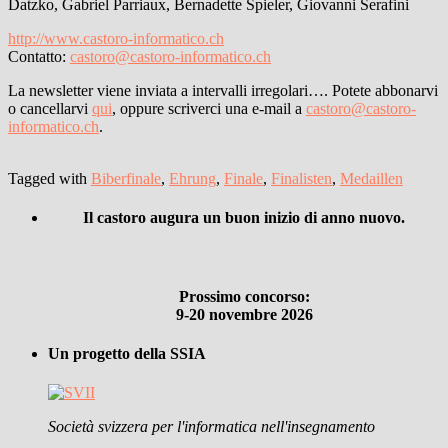
Datzko, Gabriel Parriaux, Bernadette Spieler, Giovanni Serafini
http://www.castoro-informatico.ch
Contatto:
castoro@castoro-informatico.ch
La newsletter viene inviata a intervalli irregolari…. Potete abbonarvi
o cancellarvi
qui
, oppure scriverci una e-mail a
castoro@castoro-
informatico.ch
.
Tagged with
Biberfinale
,
Ehrung
,
Finale
,
Finalisten
,
Medaillen
Il castoro augura un buon inizio di anno nuovo.
Prossimo concorso:
9-20 novembre 2026
Un progetto della SSIA
Società svizzera per l'informatica nell'insegnamento