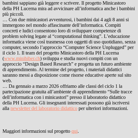
bambini sappiano già leggere e scrivere. Il progetto Minicastoro
della PH Lucerna mira ad avvicinare all’informatica anche i bambini
più piccoli.
… Con due minicastori avventurosi, i bambini dai 4 agli 8 anni si
immergono nel mondo affascinante dell’informatica. Compiti
concreti e ludici consentono loro di sviluppare competenze di
problem solving legate al “computational thinking”. L’educazione
informatica viene così trasmessa con oggetti di uso quotidiano, senza
computer, secondo l’approccio “Computer Science Unplugged” per
il ciclo 1. Il team del progetto Minicastoro della PH Lucerna
(
www.minibiber.ch
) sviluppa e studia nuovi compiti con un
approccio “Design Based Research” e progetta un futuro ambiente
di apprendimento. Al termine del progetto, i materiali didattici
saranno messi a disposizione come risorse educative aperte sul sito
web.
… Da gennaio a marzo 2026 offriamo alle classi del ciclo 1 la
partecipazione gratuita all’ambiente di apprendimento “Sulle tracce
dell’informatica con i minicastori” presso il laboratorio didattico
della PH Lucerna. Gli insegnanti interessati possono già iscriversi
alla
newsletter del laboratorio didattico
per ulteriori informazioni.
Maggiori informazioni sul progetto
qui
.