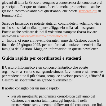
giovani di tutta la Svizzera vengano a conoscenza del concorso e vi
partecipino. Per questo stiamo facendo molta promozione – anche
grazie al nostro volantino di quest’anno, che potete
scaricare qui
in
formato PDF.
Sarebbe fantastico se poteste aiutarci: condividete il volantino via e-
mail o sui social media, oppure affiggetelo nella sala insegnanti.
Potete anche ordinare da noi il volantino stampato (basta inviare
un’e-mail a
castoro@castoro-informatico.ch
).
… Inoltre, ci sono altri eventi durante l’anno del Castoro, come la
finale del 25 giugno 2025, per non far mai annoiare i membri della
famiglia del Castoro. Maggiori informazioni in questa newsletter.
Guida rapida per coordinatori e studenti
Il Castoro Informatico è un concorso fantastico che potete
organizzare a scuola senza grande sforzo. Lavoriamo costantemente
per rendere tutto il più chiaro, semplice e veloce possibile, affinché il
Castoro sia soprattutto: un grande divertimento!
Il nostro consiglio per un inizio rapido:
Per gli insegnanti: panoramica cronologica dell’anno del
Castoro, che mostra tutti i passaggi importanti nella
preparazione, svolgimento e follow-up del concorso, con link