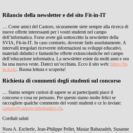
Rilancio della newsletter e del sito Fit-in-IT
… Come amici del Castoro, sicuramente siete sempre alla ricerca di
nuove offerte interessanti per i vostri studenti nel campo
dell’informatica. Forse avete già sottoscritto la newsletter della
SVIA, Fit-in-IT. In caso contrario, dovreste farlo assolutamente. A
intervalli irregolari riceverete informazioni su sviluppi educativi,
materiali didattici e fantastiche offerte extrascolastiche nel campo
dell’educazione informatica. La newsletter esiste da molti anni e ora
ha una nuova veste. Dateci un’occhiata. Ecco il sito web:
https://fit-
in-it.ch/
. Buona lettura e scoperta!
Richiesta di commenti degli studenti sul concorso
… Siamo sempre curiosi di sapere se ai partecipanti piace il
concorso e cosa ne pensano. Per questo siamo molto felici se
raccogliete qualche commento dei vostri studenti e ce lo inviate:
castoro@castoro-informatico.ch
.
Cordiali saluti
Nora A. Escherle, Jean-Philippe Pellet, Masiar Babazadeh, Susanne