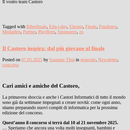
Il vostro team Castoro
Tagged with
Biberfinale
,
Edu-i-day
,
Ehrung
,
Finale
,
Finalisten
,
Medaillen
,
Partner
,
PlayBern
,
Sponsoren
,
zo
Il Castoro inspira: dal più giovane al finale
Posted on
07.05.2025
by
Susanne Thut
in
generale
,
Newsletter
,
concorso
Cari amici e amiche del Castoro,
La primavera sboccia e anche i Castori Informatici di tutto il mondo
sono già da settimane impegnati a creare novità: come ogni anno,
stiamo preparando nuovi compiti di informatica per la prossima
edizione del concorso.
Quest’anno il concorso si terrà dal 10 al 21 novembre 2025.
… Speriamo che ancora una volta molti insegnanti, bambini e