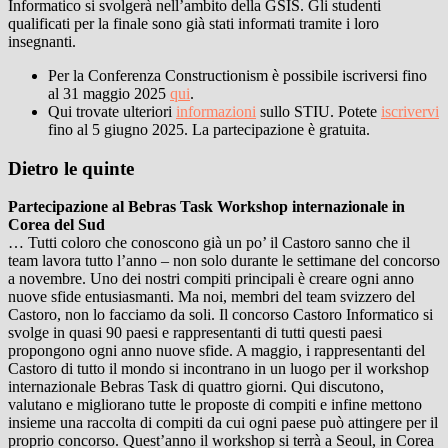
Informatico si svolgerà nell’ambito della GSIS. Gli studenti
qualificati per la finale sono già stati informati tramite i loro
insegnanti.
Per la Conferenza Constructionism è possibile iscriversi fino
al 31 maggio 2025
qui
.
Qui trovate ulteriori
informazioni
sullo STIU. Potete
iscrivervi
fino al 5 giugno 2025. La partecipazione è gratuita.
Dietro le quinte
Partecipazione al Bebras Task Workshop internazionale in
Corea del Sud
… Tutti coloro che conoscono già un po’ il Castoro sanno che il
team lavora tutto l’anno – non solo durante le settimane del concorso
a novembre. Uno dei nostri compiti principali è creare ogni anno
nuove sfide entusiasmanti. Ma noi, membri del team svizzero del
Castoro, non lo facciamo da soli. Il concorso Castoro Informatico si
svolge in quasi 90 paesi e rappresentanti di tutti questi paesi
propongono ogni anno nuove sfide. A maggio, i rappresentanti del
Castoro di tutto il mondo si incontrano in un luogo per il workshop
internazionale Bebras Task di quattro giorni. Qui discutono,
valutano e migliorano tutte le proposte di compiti e infine mettono
insieme una raccolta di compiti da cui ogni paese può attingere per il
proprio concorso. Quest’anno il workshop si terrà a Seoul, in Corea