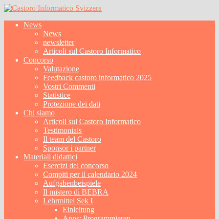
News
News
newsletter
Articoli sul Castoro Informatico
Concorso
Valutazione
Feedback castoro informatico 2025
Vostri Commenti
Statistice
Protezione dei dati
Chi siamo
Articoli sul Castoro Informatico
Testimonials
Il team del Castoro
Sponsor i partner
Materiali didattici
Esercizi del concorso
Compiti per il calendario 2024
Aufgabenbeispiele
Il mistero di BEBRA
Lehrmittel Sek I
Einleitung
Apps: Programmieren