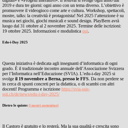
digitali» e «Progetti interattivi». Il festival si svolge ogni anno dal
2019 e dura tre giorni: ogni anno con un tema diverso. L’obiettivo è
promuovere il videogioco come arte e cultura. Workshop, spettacoli,
mostre, talks: la creatività è protagonista! Nel 2025 l’attenzione è su
musica nei giochi, giochi musicali e sound design. PlayBern avrà
luogo dal 31 ottobre al 2 novembre 2025. Termine delle iscrizioni:
19 ottobre 2025. Informazioni e modulistica
qui
.
Edu-i-Day 2025
Questa iniziativa è dedicata agli insegnanti d’informatica di ogni
grado. È il tradizionale incontro annuale dell’Associazione Svizzera
per l’Informatica nell’Educazione (SVIA). L’edu-i-day 2025 si
svolge
il 19 novembre a Berna, presso le FFS
. Da non perdere se
in cerca di spunti concreti per la didattica, o di scambi con altri
docenti! Programma e iscrizione
https://svia-ssie-
ssii.ch/de/news/edu-i-day-2025/
Dietro le quinte:
I nostri sostenitori
Il Castoro è gratuito e lo resterà. Ma la sua qualità e crescita sono