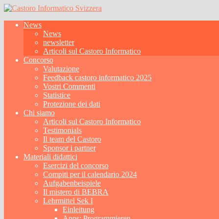
News
News
newsletter
Articoli sul Castoro Informatico
Concorso
Valutazione
Feedback castoro informatico 2025
Vostri Commenti
Statistice
Protezione dei dati
Chi siamo
Articoli sul Castoro Informatico
Testimonials
Il team del Castoro
Sponsor i partner
Materiali didattici
Esercizi del concorso
Compiti per il calendario 2024
Aufgabenbeispiele
Il mistero di BEBRA
Lehrmittel Sek I
Einleitung
Apps: Programmieren