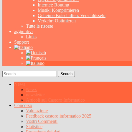
Internet: Routing
Musik: Komprimieren
Geheime Botschaften: Verschlüsseln
Verkehr: Optimieren
Tutte le risorse
aggiuntivi
Links
Support
Search
for:
News
News
newsletter
Articoli sul Castoro Informatico
Concorso
Valutazione
Feedback castoro informatico 2025
Vostri Commenti
Statistice
Protezione dei dati