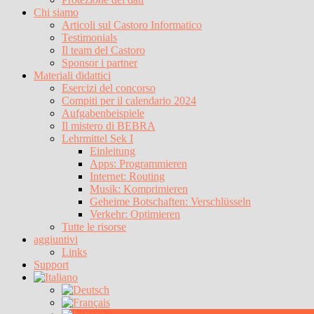
Chi siamo
Articoli sul Castoro Informatico
Testimonials
Il team del Castoro
Sponsor i partner
Materiali didattici
Esercizi del concorso
Compiti per il calendario 2024
Aufgabenbeispiele
Il mistero di BEBRA
Lehrmittel Sek I
Einleitung
Apps: Programmieren
Internet: Routing
Musik: Komprimieren
Geheime Botschaften: Verschlüsseln
Verkehr: Optimieren
Tutte le risorse
aggiuntivi
Links
Support