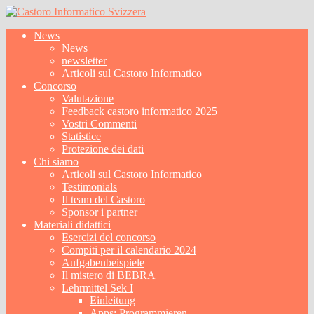
News
News
newsletter
Articoli sul Castoro Informatico
Concorso
Valutazione
Feedback castoro informatico 2025
Vostri Commenti
Statistice
Protezione dei dati
Chi siamo
Articoli sul Castoro Informatico
Testimonials
Il team del Castoro
Sponsor i partner
Materiali didattici
Esercizi del concorso
Compiti per il calendario 2024
Aufgabenbeispiele
Il mistero di BEBRA
Lehrmittel Sek I
Einleitung
Apps: Programmieren