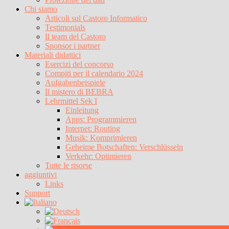
Chi siamo
Articoli sul Castoro Informatico
Testimonials
Il team del Castoro
Sponsor i partner
Materiali didattici
Esercizi del concorso
Compiti per il calendario 2024
Aufgabenbeispiele
Il mistero di BEBRA
Lehrmittel Sek I
Einleitung
Apps: Programmieren
Internet: Routing
Musik: Komprimieren
Geheime Botschaften: Verschlüsseln
Verkehr: Optimieren
Tutte le risorse
aggiuntivi
Links
Support