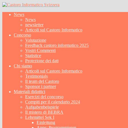
News
News
newsletter
Articoli sul Castoro Informatico
Concorso
Valutazione
Feedback castoro informatico 2025
Vostri Commenti
Statistice
Protezione dei dati
Chi siamo
Articoli sul Castoro Informatico
Testimonials
Il team del Castoro
Sponsor i partner
Materiali didattici
Esercizi del concorso
Compiti per il calendario 2024
Aufgabenbeispiele
Il mistero di BEBRA
Lehrmittel Sek I
Einleitung
Apps: Programmieren