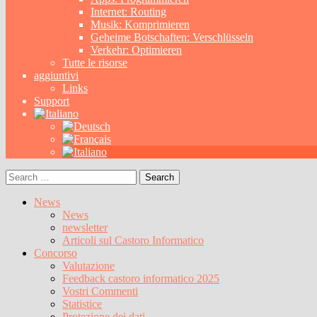
Internet: Routing
Musik: Komprimieren
Geheime Botschaften: Verschlüsseln
Verkehr: Optimieren
Tutte le risorse
aggiuntivi
Links
Support
Search
for:
News
News
newsletter
Articoli sul Castoro Informatico
Concorso
Valutazione
Feedback castoro informatico 2025
Vostri Commenti
Statistice
Protezione dei dati