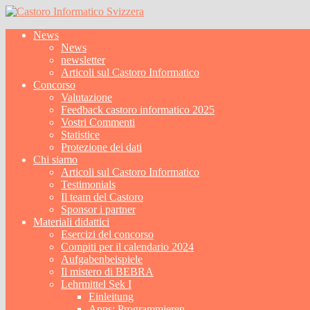
News
News
newsletter
Articoli sul Castoro Informatico
Concorso
Valutazione
Feedback castoro informatico 2025
Vostri Commenti
Statistice
Protezione dei dati
Chi siamo
Articoli sul Castoro Informatico
Testimonials
Il team del Castoro
Sponsor i partner
Materiali didattici
Esercizi del concorso
Compiti per il calendario 2024
Aufgabenbeispiele
Il mistero di BEBRA
Lehrmittel Sek I
Einleitung
Apps: Programmieren