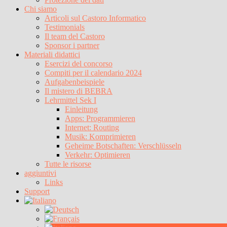
Chi siamo
Articoli sul Castoro Informatico
Testimonials
Il team del Castoro
Sponsor i partner
Materiali didattici
Esercizi del concorso
Compiti per il calendario 2024
Aufgabenbeispiele
Il mistero di BEBRA
Lehrmittel Sek I
Einleitung
Apps: Programmieren
Internet: Routing
Musik: Komprimieren
Geheime Botschaften: Verschlüsseln
Verkehr: Optimieren
Tutte le risorse
aggiuntivi
Links
Support