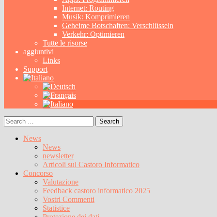
Internet: Routing
Musik: Komprimieren
Geheime Botschaften: Verschlüsseln
Verkehr: Optimieren
Tutte le risorse
aggiuntivi
Links
Support
Search
for:
News
News
newsletter
Articoli sul Castoro Informatico
Concorso
Valutazione
Feedback castoro informatico 2025
Vostri Commenti
Statistice
Protezione dei dati