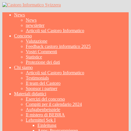
News
News
newsletter
Articoli sul Castoro Informatico
Concorso
Valutazione
Feedback castoro informatico 2025
Vostri Commenti
Statistice
Protezione dei dati
Chi siamo
Articoli sul Castoro Informatico
Testimonials
Il team del Castoro
Sponsor i partner
Materiali didattici
Esercizi del concorso
Compiti per il calendario 2024
Aufgabenbeispiele
Il mistero di BEBRA
Lehrmittel Sek I
Einleitung
Apps: Programmieren