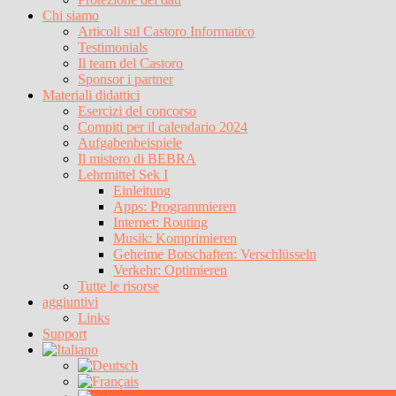
Chi siamo
Articoli sul Castoro Informatico
Testimonials
Il team del Castoro
Sponsor i partner
Materiali didattici
Esercizi del concorso
Compiti per il calendario 2024
Aufgabenbeispiele
Il mistero di BEBRA
Lehrmittel Sek I
Einleitung
Apps: Programmieren
Internet: Routing
Musik: Komprimieren
Geheime Botschaften: Verschlüsseln
Verkehr: Optimieren
Tutte le risorse
aggiuntivi
Links
Support