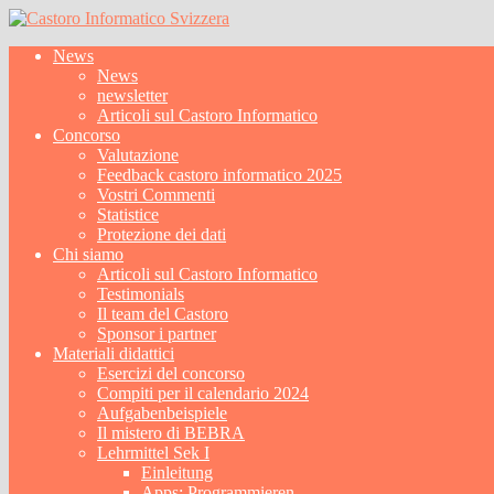
News
News
newsletter
Articoli sul Castoro Informatico
Concorso
Valutazione
Feedback castoro informatico 2025
Vostri Commenti
Statistice
Protezione dei dati
Chi siamo
Articoli sul Castoro Informatico
Testimonials
Il team del Castoro
Sponsor i partner
Materiali didattici
Esercizi del concorso
Compiti per il calendario 2024
Aufgabenbeispiele
Il mistero di BEBRA
Lehrmittel Sek I
Einleitung
Apps: Programmieren