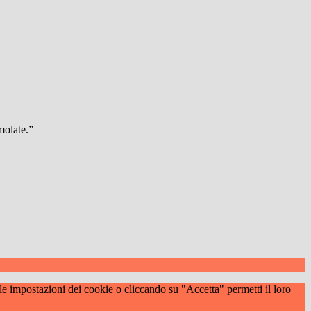
molate.”
 le impostazioni dei cookie o cliccando su "Accetta" permetti il loro