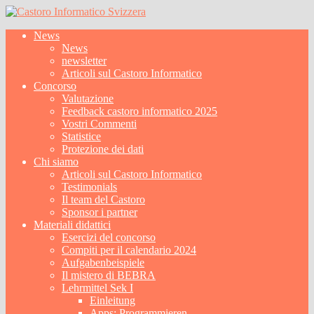
News
News
newsletter
Articoli sul Castoro Informatico
Concorso
Valutazione
Feedback castoro informatico 2025
Vostri Commenti
Statistice
Protezione dei dati
Chi siamo
Articoli sul Castoro Informatico
Testimonials
Il team del Castoro
Sponsor i partner
Materiali didattici
Esercizi del concorso
Compiti per il calendario 2024
Aufgabenbeispiele
Il mistero di BEBRA
Lehrmittel Sek I
Einleitung
Apps: Programmieren