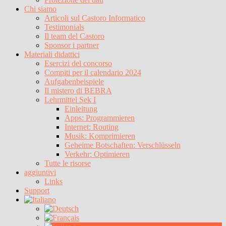
Chi siamo
Articoli sul Castoro Informatico
Testimonials
Il team del Castoro
Sponsor i partner
Materiali didattici
Esercizi del concorso
Compiti per il calendario 2024
Aufgabenbeispiele
Il mistero di BEBRA
Lehrmittel Sek I
Einleitung
Apps: Programmieren
Internet: Routing
Musik: Komprimieren
Geheime Botschaften: Verschlüsseln
Verkehr: Optimieren
Tutte le risorse
aggiuntivi
Links
Support