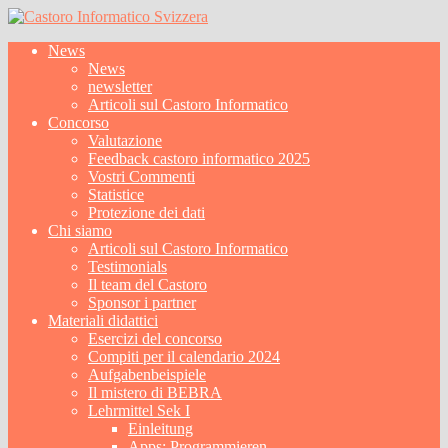
News
News
newsletter
Articoli sul Castoro Informatico
Concorso
Valutazione
Feedback castoro informatico 2025
Vostri Commenti
Statistice
Protezione dei dati
Chi siamo
Articoli sul Castoro Informatico
Testimonials
Il team del Castoro
Sponsor i partner
Materiali didattici
Esercizi del concorso
Compiti per il calendario 2024
Aufgabenbeispiele
Il mistero di BEBRA
Lehrmittel Sek I
Einleitung
Apps: Programmieren