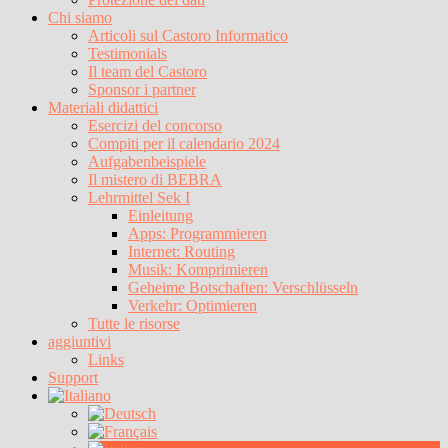
Chi siamo
Articoli sul Castoro Informatico
Testimonials
Il team del Castoro
Sponsor i partner
Materiali didattici
Esercizi del concorso
Compiti per il calendario 2024
Aufgabenbeispiele
Il mistero di BEBRA
Lehrmittel Sek I
Einleitung
Apps: Programmieren
Internet: Routing
Musik: Komprimieren
Geheime Botschaften: Verschlüsseln
Verkehr: Optimieren
Tutte le risorse
aggiuntivi
Links
Support