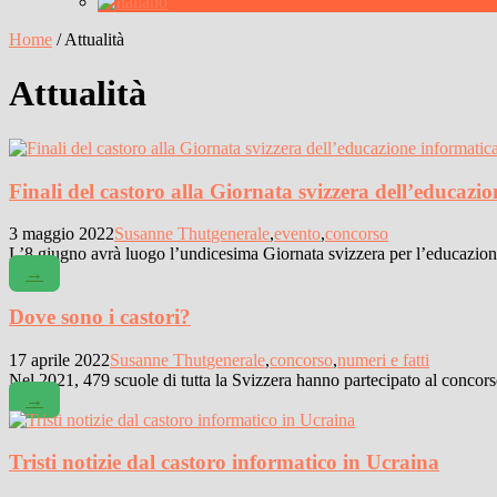
Home
/
Attualità
Attualità
Finali del castoro alla Giornata svizzera dell’educazi
3 maggio 2022
Susanne Thut
generale
,
evento
,
concorso
L’8 giugno avrà luogo l’undicesima Giornata svizzera per l’educazione
→
Dove sono i castori?
17 aprile 2022
Susanne Thut
generale
,
concorso
,
numeri e fatti
Nel 2021, 479 scuole di tutta la Svizzera hanno partecipato al concorso
→
Tristi notizie dal castoro informatico in Ucraina