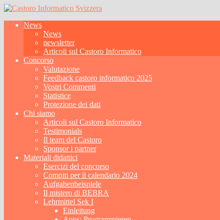
News
News
newsletter
Articoli sul Castoro Informatico
Concorso
Valutazione
Feedback castoro informatico 2025
Vostri Commenti
Statistice
Protezione dei dati
Chi siamo
Articoli sul Castoro Informatico
Testimonials
Il team del Castoro
Sponsor i partner
Materiali didattici
Esercizi del concorso
Compiti per il calendario 2024
Aufgabenbeispiele
Il mistero di BEBRA
Lehrmittel Sek I
Einleitung
Apps: Programmieren