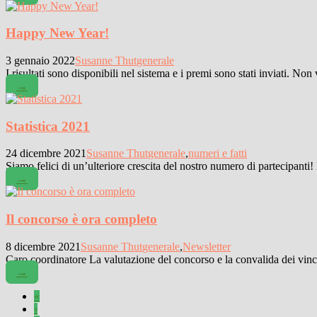
Happy New Year!
3 gennaio 2022
Susanne Thut
generale
I risultati sono disponibili nel sistema e i premi sono stati inviati. Non
→
Statistica 2021
24 dicembre 2021
Susanne Thut
generale
,
numeri e fatti
Siamo felici di un’ulteriore crescita del nostro numero di partecipanti
→
Il concorso è ora completo
8 dicembre 2021
Susanne Thut
generale
,
Newsletter
Caro coordinatore La valutazione del concorso e la convalida dei vinc
→
«
‹