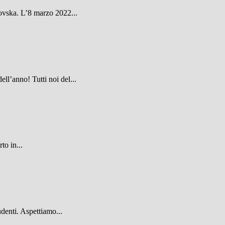
novska. L’8 marzo 2022...
ll’anno! Tutti noi del...
to in...
tudenti. Aspettiamo...