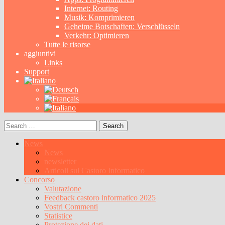
Internet: Routing
Musik: Komprimieren
Geheime Botschaften: Verschlüsseln
Verkehr: Optimieren
Tutte le risorse
aggiuntivi
Links
Support
Search
for:
News
News
newsletter
Articoli sul Castoro Informatico
Concorso
Valutazione
Feedback castoro informatico 2025
Vostri Commenti
Statistice
Protezione dei dati