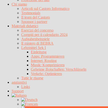
Chi siamo
Articoli sul Castoro Informatico
Testimonials
Il team del Castoro
Sponsor i partner
Materiali didattici
Esercizi del concorso
Compiti per il calendario 2024
Aufgabenbeispiele
Il mistero di BEBRA
Lehrmittel Sek I
Einleitung
Apps: Programmieren
Internet: Routing
Musik: Komprimieren
Geheime Botschaften: Verschlüsseln
Verkehr: Optimieren
Tutte le risorse
aggiuntivi
Links
Support