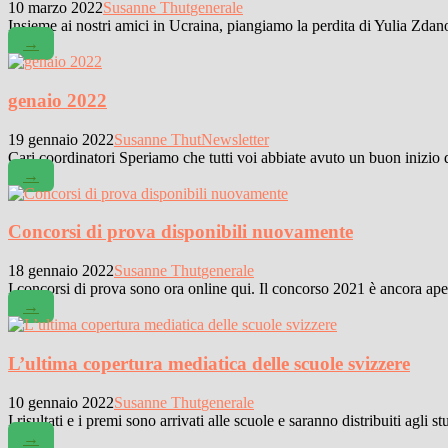
10 marzo 2022
Susanne Thut
generale
Insieme ai nostri amici in Ucraina, piangiamo la perdita di Yulia Zda
→
genaio 2022
19 gennaio 2022
Susanne Thut
Newsletter
Cari coordinatori Speriamo che tutti voi abbiate avuto un buon inizio de
→
Concorsi di prova disponibili nuovamente
18 gennaio 2022
Susanne Thut
generale
I concorsi di prova sono ora online qui. Il concorso 2021 è ancora aper
→
L’ultima copertura mediatica delle scuole svizzere
10 gennaio 2022
Susanne Thut
generale
I risultati e i premi sono arrivati alle scuole e saranno distribuiti agli s
→