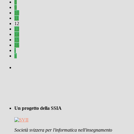
8
9
10
11
12
13
14
15
16
›
»
Un progetto della SSIA
Società svizzera per l'informatica nell'insegnamento