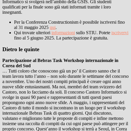
Informatico si svolgerà nell’ambito della GSIS. Gli studenti
qualificati per la finale sono già stati informati tramite i loro
insegnanti.
Per la Conferenza Constructionism è possibile iscriversi fino
al 31 maggio 2025
qui
.
Qui trovate ulteriori
informazioni
sullo STIU. Potete
iscrivervi
fino al 5 giugno 2025. La partecipazione è gratuita.
Dietro le quinte
Partecipazione al Bebras Task Workshop internazionale in
Corea del Sud
… Tutti coloro che conoscono già un po’ il Castoro sanno che il
team lavora tutto l’anno – non solo durante le settimane del concorso
a novembre. Uno dei nostri compiti principali è creare ogni anno
nuove sfide entusiasmanti. Ma noi, membri del team svizzero del
Castoro, non lo facciamo da soli. Il concorso Castoro Informatico si
svolge in quasi 90 paesi e rappresentanti di tutti questi paesi
propongono ogni anno nuove sfide. A maggio, i rappresentanti del
Castoro di tutto il mondo si incontrano in un luogo per il workshop
internazionale Bebras Task di quattro giorni. Qui discutono,
valutano e migliorano tutte le proposte di compiti e infine mettono
insieme una raccolta di compiti da cui ogni paese può attingere per il
proprio concorso. Quest’anno il workshop si terrà a Seoul, in Corea