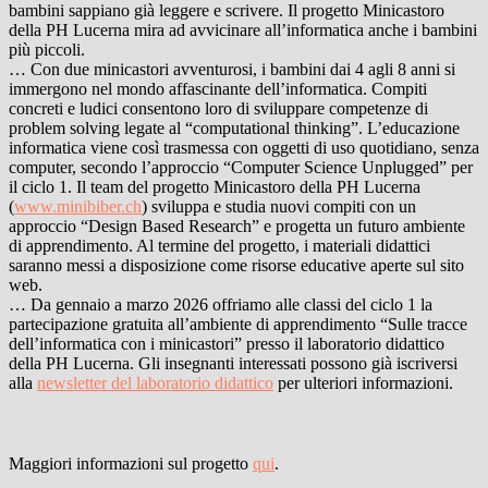
bambini sappiano già leggere e scrivere. Il progetto Minicastoro
della PH Lucerna mira ad avvicinare all’informatica anche i bambini
più piccoli.
… Con due minicastori avventurosi, i bambini dai 4 agli 8 anni si
immergono nel mondo affascinante dell’informatica. Compiti
concreti e ludici consentono loro di sviluppare competenze di
problem solving legate al “computational thinking”. L’educazione
informatica viene così trasmessa con oggetti di uso quotidiano, senza
computer, secondo l’approccio “Computer Science Unplugged” per
il ciclo 1. Il team del progetto Minicastoro della PH Lucerna
(
www.minibiber.ch
) sviluppa e studia nuovi compiti con un
approccio “Design Based Research” e progetta un futuro ambiente
di apprendimento. Al termine del progetto, i materiali didattici
saranno messi a disposizione come risorse educative aperte sul sito
web.
… Da gennaio a marzo 2026 offriamo alle classi del ciclo 1 la
partecipazione gratuita all’ambiente di apprendimento “Sulle tracce
dell’informatica con i minicastori” presso il laboratorio didattico
della PH Lucerna. Gli insegnanti interessati possono già iscriversi
alla
newsletter del laboratorio didattico
per ulteriori informazioni.
Maggiori informazioni sul progetto
qui
.