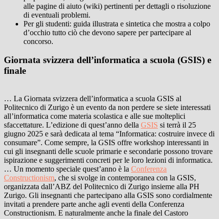
alle pagine di aiuto (wiki) pertinenti per dettagli o risoluzione
di eventuali problemi.
Per gli studenti: guida illustrata e sintetica che mostra a colpo
d’occhio tutto ciò che devono sapere per partecipare al
concorso.
Giornata svizzera dell’informatica a scuola (GSIS) e
finale
… La Giornata svizzera dell’informatica a scuola GSIS al
Politecnico di Zurigo è un evento da non perdere se siete interessati
all’informatica come materia scolastica e alle sue molteplici
sfaccettature. L’edizione di quest’anno della
GSIS
si terrà il 25
giugno 2025 e sarà dedicata al tema “Informatica: costruire invece di
consumare”. Come sempre, la GSIS offre workshop interessanti in
cui gli insegnanti delle scuole primarie e secondarie possono trovare
ispirazione e suggerimenti concreti per le loro lezioni di informatica.
…
Un momento speciale quest’anno è la
Conferenza
Constructionism
, che si svolge in contemporanea con la GSIS,
organizzata dall’ABZ del Politecnico di Zurigo insieme alla PH
Zurigo. Gli insegnanti che partecipano alla GSIS sono cordialmente
invitati a prendere parte anche agli eventi della Conferenza
Constructionism. E naturalmente anche la finale del Castoro