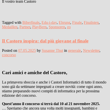
Il vostro team Castoro
Tagged with
Biberfinale
,
Edu-i-day
,
Ehrung
,
Finale
,
Finalisten
,
Medaillen
,
Partner
,
PlayBern
,
Sponsoren
,
zo
Il Castoro inspira: dal più giovane al finale
Posted on
07.05.2025
by
Susanne Thut
in
generale
,
Newsletter
,
concorso
Cari amici e amiche del Castoro,
La primavera sboccia e anche i Castori Informatici di tutto il mondo
sono già da settimane impegnati a creare novità: come ogni anno,
stiamo preparando nuovi compiti di informatica per la prossima
edizione del concorso.
Quest’anno il concorso si terrà dal 10 al 21 novembre 2025.
… Speriamo che ancora una volta molti insegnanti, bambini e