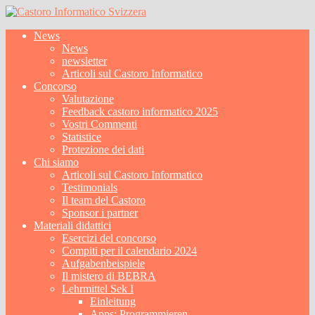
News
News
newsletter
Articoli sul Castoro Informatico
Concorso
Valutazione
Feedback castoro informatico 2025
Vostri Commenti
Statistice
Protezione dei dati
Chi siamo
Articoli sul Castoro Informatico
Testimonials
Il team del Castoro
Sponsor i partner
Materiali didattici
Esercizi del concorso
Compiti per il calendario 2024
Aufgabenbeispiele
Il mistero di BEBRA
Lehrmittel Sek I
Einleitung
Apps: Programmieren