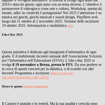
digitali» e «Progetti interattivi». Il festival si svolge ogni anno dal
2019 e dura tre giorni: ogni anno con un tema diverso. L’obiettivo è
promuovere il videogioco come arte e cultura. Workshop, spettacoli,
mostre, talks: la creatività è protagonista! Nel 2025 l’attenzione è su
musica nei giochi, giochi musicali e sound design. PlayBern avrà
luogo dal 31 ottobre al 2 novembre 2025. Termine delle iscrizioni:
19 ottobre 2025. Informazioni e modulistica
qui
.
Edu-i-Day 2025
Questa iniziativa è dedicata agli insegnanti d’informatica di ogni
grado. È il tradizionale incontro annuale dell’Associazione Svizzera
per l’Informatica nell’Educazione (SVIA). L’edu-i-day 2025 si
svolge
il 19 novembre a Berna, presso le FFS
. Da non perdere se
in cerca di spunti concreti per la didattica, o di scambi con altri
docenti! Programma e iscrizione
https://svia-ssie-
ssii.ch/de/news/edu-i-day-2025/
Dietro le quinte:
I nostri sostenitori
Il Castoro è gratuito e lo resterà. Ma la sua qualità e crescita sono