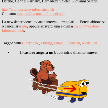
Datzko, Gabriel Parriaux, Bernadette Spieler, Giovanni Serafini
http://www.castoro-informatico.ch
Contatto:
castoro@castoro-informatico.ch
La newsletter viene inviata a intervalli irregolari…. Potete abbonarvi
o cancellarvi
qui
, oppure scriverci una e-mail a
castoro@castoro-
informatico.ch
.
Tagged with
Biberfinale
,
Ehrung
,
Finale
,
Finalisten
,
Medaillen
Il castoro augura un buon inizio di anno nuovo.