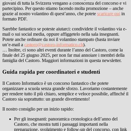
giovani di tutta la Svizzera vengano a conoscenza del concorso e vi
partecipino. Per questo stiamo facendo molta promozione – anche
grazie al nostro volantino di quest’anno, che potete
scaricare qui
in
formato PDF.
Sarebbe fantastico se poteste aiutarci: condividete il volantino via e-
mail o sui social media, oppure affiggetelo nella sala insegnanti.
Potete anche ordinare da noi il volantino stampato (basta inviare
un’e-mail a
castoro@castoro-informatico.ch
).
… Inoltre, ci sono altri eventi durante l’anno del Castoro, come la
finale del 25 giugno 2025, per non far mai annoiare i membri della
famiglia del Castoro. Maggiori informazioni in questa newsletter.
Guida rapida per coordinatori e studenti
Il Castoro Informatico è un concorso fantastico che potete
organizzare a scuola senza grande sforzo. Lavoriamo costantemente
per rendere tutto il più chiaro, semplice e veloce possibile, affinché il
Castoro sia soprattutto: un grande divertimento!
Il nostro consiglio per un inizio rapido:
Per gli insegnanti: panoramica cronologica dell’anno del
Castoro, che mostra tutti i passaggi importanti nella
preparazione, svolgimento e follow-up del concorso, con link