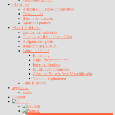
Chi siamo
Articoli sul Castoro Informatico
Testimonials
Il team del Castoro
Sponsor i partner
Materiali didattici
Esercizi del concorso
Compiti per il calendario 2024
Aufgabenbeispiele
Il mistero di BEBRA
Lehrmittel Sek I
Einleitung
Apps: Programmieren
Internet: Routing
Musik: Komprimieren
Geheime Botschaften: Verschlüsseln
Verkehr: Optimieren
Tutte le risorse
aggiuntivi
Links
Support