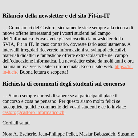
Rilancio della newsletter e del sito Fit-in-IT
… Come amici del Castoro, sicuramente siete sempre alla ricerca di
nuove offerte interessanti per i vostri studenti nel campo
dell’informatica. Forse avete già sottoscritto la newsletter della
SVIA, Fit-in-IT. In caso contrario, dovreste farlo assolutamente. A
intervalli irregolari riceverete informazioni su sviluppi educativi,
materiali didattici e fantastiche offerte extrascolastiche nel campo
dell’educazione informatica. La newsletter esiste da molti anni e ora
ha una nuova veste. Dateci un’occhiata. Ecco il sito web:
https://fit-
in-it.ch/
. Buona lettura e scoperta!
Richiesta di commenti degli studenti sul concorso
… Siamo sempre curiosi di sapere se ai partecipanti piace il
concorso e cosa ne pensano. Per questo siamo molto felici se
raccogliete qualche commento dei vostri studenti e ce lo inviate:
castoro@castoro-informatico.ch
.
Cordiali saluti
Nora A. Escherle, Jean-Philippe Pellet, Masiar Babazadeh, Susanne