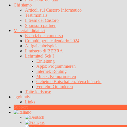
Chi siamo
Articoli sul Castoro Informatico
Testimonials
Il team del Castoro
Sponsor i partner
Materiali didattici
Esercizi del concorso
Compiti per il calendario 2024
Aufgabenbeispiele
Il mistero di BEBRA
Lehrmittel Sek I
Einleitung
Apps: Programmieren
Internet: Routing
Musik: Komprimieren
Geheime Botschaften: Verschlüsseln
Verkehr: Optimieren
Tutte le risorse
aggiuntivi
Links
Support