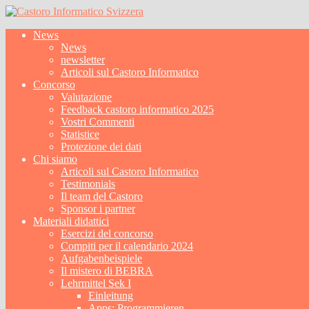
News
News
newsletter
Articoli sul Castoro Informatico
Concorso
Valutazione
Feedback castoro informatico 2025
Vostri Commenti
Statistice
Protezione dei dati
Chi siamo
Articoli sul Castoro Informatico
Testimonials
Il team del Castoro
Sponsor i partner
Materiali didattici
Esercizi del concorso
Compiti per il calendario 2024
Aufgabenbeispiele
Il mistero di BEBRA
Lehrmittel Sek I
Einleitung
Apps: Programmieren