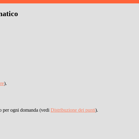
matico
re
).
uto per ogni domanda (vedi
Distribuzione dei punti
).