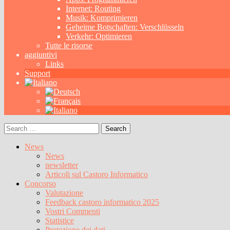
Internet: Routing
Musik: Komprimieren
Geheime Botschaften: Verschlüsseln
Verkehr: Optimieren
Tutte le risorse
aggiuntivi
Links
Support
Search
for:
News
News
newsletter
Articoli sul Castoro Informatico
Concorso
Valutazione
Feedback castoro informatico 2025
Vostri Commenti
Statistice
Protezione dei dati