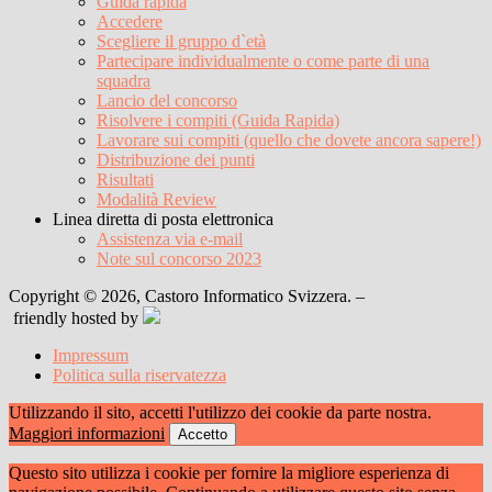
Guida rapida
Accedere
Scegliere il gruppo d`età
Partecipare individualmente o come parte di una
squadra
Lancio del concorso
Risolvere i compiti (Guida Rapida)
Lavorare sui compiti (quello che dovete ancora sapere!)
Distribuzione dei punti
Risultati
Modalità Review
Linea diretta di posta elettronica
Assistenza via e-mail
Note sul concorso 2023
Copyright © 2026, Castoro Informatico Svizzera. –
friendly hosted by
Impressum
Politica sulla riservatezza
Utilizzando il sito, accetti l'utilizzo dei cookie da parte nostra.
Maggiori informazioni
Accetto
Questo sito utilizza i cookie per fornire la migliore esperienza di