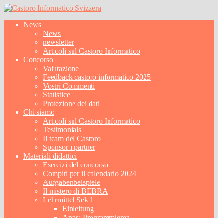
News
News
newsletter
Articoli sul Castoro Informatico
Concorso
Valutazione
Feedback castoro informatico 2025
Vostri Commenti
Statistice
Protezione dei dati
Chi siamo
Articoli sul Castoro Informatico
Testimonials
Il team del Castoro
Sponsor i partner
Materiali didattici
Esercizi del concorso
Compiti per il calendario 2024
Aufgabenbeispiele
Il mistero di BEBRA
Lehrmittel Sek I
Einleitung
Apps: Programmieren